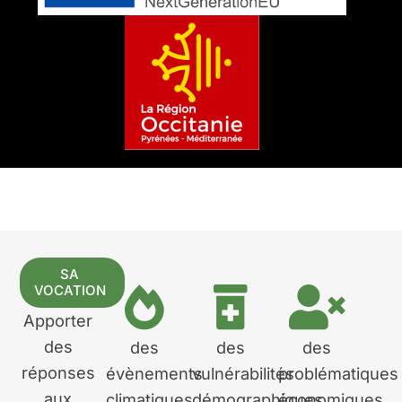
SA
VOCATION
Apporter
des
des
des
des
réponses
évènements
vulnérabilités
problématiques
aux
climatiques
démographiques
économiques,