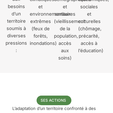
besoins
et
et
sociales
d’un
environnementaux
sanitaires
et
territoire
extrêmes
(vieillissement
culturelles
soumis à
(feux de
de la
(chômage,
diverses
forêts,
population,
précarité,
pressions
inondations)
accès
accès à
:
aux
l’éducation)
soins)
SES ACTIONS
L’adaptation d’un territoire confronté à des