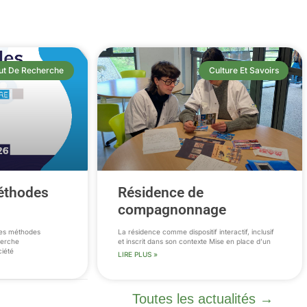
itut De Recherche
Culture Et Savoirs
méthodes
Résidence de
compagnonnage
 Les méthodes
La résidence comme dispositif interactif, inclusif
cherche
et inscrit dans son contexte Mise en place d’un
ciété
LIRE PLUS »
Toutes les actualités →