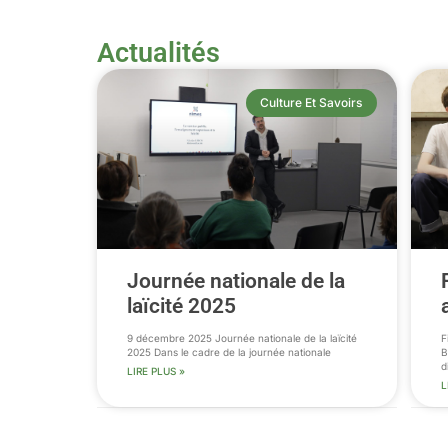
Actualités
Culture Et Savoirs
Journée nationale de la
laïcité 2025
9 décembre 2025 Journée nationale de la laïcité
F
2025 Dans le cadre de la journée nationale
B
d
LIRE PLUS »
L