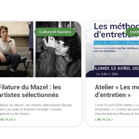
Culture Et Savoirs
Inst
Filature du Mazel : les
Atelier « Les 
artistes sélectionnés
d’entretien »
ilature du Mazel : les artistes sélectionnés Django
Lundi 13 avril 2026 Atelier «
eal-Lacueille et Noémie Cartailler-Combe,
d’entretien » L’Institut de re
iplômé·es de l’ésban
interdisciplinaire Risques & So
IRE PLUS »
LIRE PLUS »